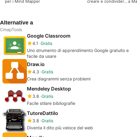
per i Mind Mapper
creare e condividere
a Ma
mappe concettuali
Alternative a
CmapTools
Google Classroom
4.1
Gratis
Uno strumento di apprendimento Google gratuito e
facile da usare
Draw.io
4.3
Gratis
Crea diagrammi senza problemi
Mendeley Desktop
3.8
Gratis
Facile stilare bibliografie
TutoreDattilo
3.8
Gratis
Diventa il dito più veloce del web