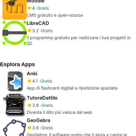
Moodle
4
Gratis
CMS gratuito e open-source
LibreCAD
3.2
Gratis
Il programma gratuito per realizzare i tuoi progetti in
2D
Esplora Apps
Anki
4.1
Gratis
App di flashcard digitali a ripetizione spaziata
TutoreDattilo
3.8
Gratis
Diventa il dito più veloce del web
GeoGebra
3.6
Gratis
GeoGebra: il software gratis che ti aiuta a capire la