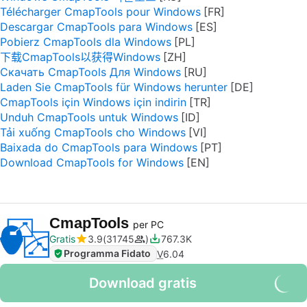
Télécharger CmapTools pour Windows
Descargar CmapTools para Windows
Pobierz CmapTools dla Windows
下载CmapTools以获得Windows
Скачать CmapTools Для Windows
Laden Sie CmapTools für Windows herunter
CmapTools için Windows için indirin
Unduh CmapTools untuk Windows
Tải xuống CmapTools cho Windows
Baixada do CmapTools para Windows
Download CmapTools for Windows
CmapTools
per PC
Gratis
3.9
31745
767.3K
Programma Fidato
V
6.04
Download gratis